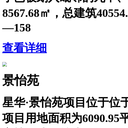
8567.68㎡，总建筑405
—158
查看详细
景怡苑
星华·景怡苑项目位于位
项目用地面积为6090.