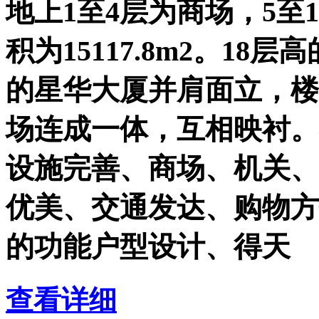
地上1至4层为商场，5至
积为15117.8m2。18
的星华大厦并肩面立，楼
场连成一体，互相映衬。
设施完善、商场、机关、
优美、交通发达、购物方
的功能户型设计、得天
查看详细