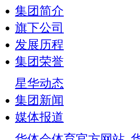
集团简介
旗下公司
发展历程
集团荣誉
星华动态
集团新闻
媒体报道
华体会体育官方网站_