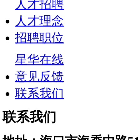
人才招聘
人才理念
招聘职位
星华在线
意见反馈
联系我们
联系我们