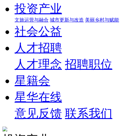
投资产业
文旅运营与融合
城市更新与改造
美丽乡村与赋能
社会公益
人才招聘
人才理念
招聘职位
星籍会
星华在线
意见反馈
联系我们