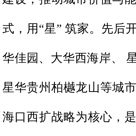
式，用“星” 筑家。先
华佳园、大华西海岸、 
星华贵州柏樾龙山等城
海口西扩战略为核心，