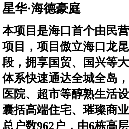
星华·海德豪庭
本项目是海口首个由民营
项目，项目傲立海口龙昆
段，拥享国贸、国兴等大
体系快速通达全城全岛，
医院、超市等醇熟生活设施
囊括高端住宅、璀璨商业
总户数962户，由6栋高