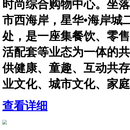
时尚综合购物中心。坐落
市西海岸，星华•海岸城
处，是一座集餐饮、零售
活配套等业态为一体的共
供健康、童趣、互动共存
业文化、城市文化、家庭
查看详细