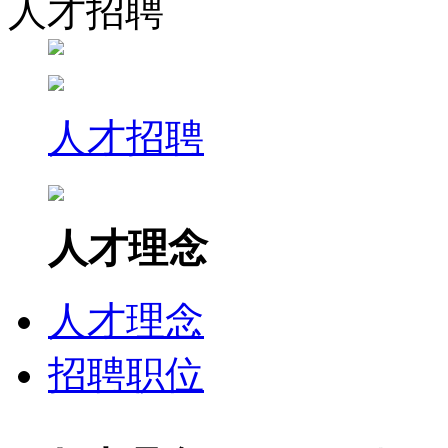
人才招聘
人才招聘
人才理念
人才理念
招聘职位