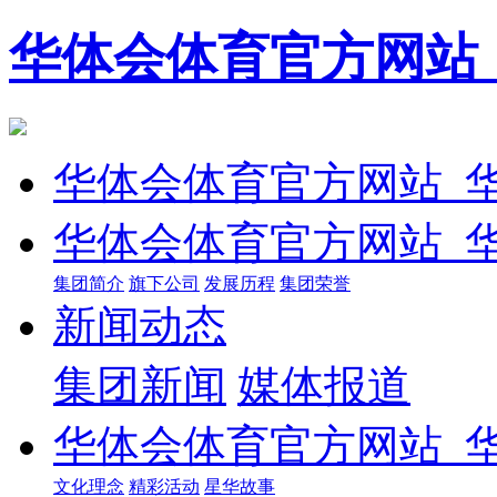
华体会体育官方网站
华体会体育官方网站_
华体会体育官方网站_
集团简介
旗下公司
发展历程
集团荣誉
新闻动态
集团新闻
媒体报道
华体会体育官方网站_
文化理念
精彩活动
星华故事