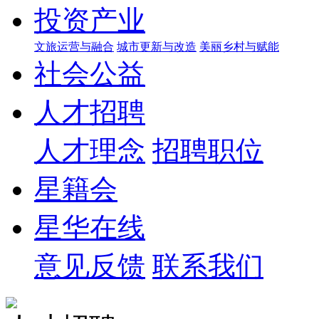
投资产业
文旅运营与融合
城市更新与改造
美丽乡村与赋能
社会公益
人才招聘
人才理念
招聘职位
星籍会
星华在线
意见反馈
联系我们