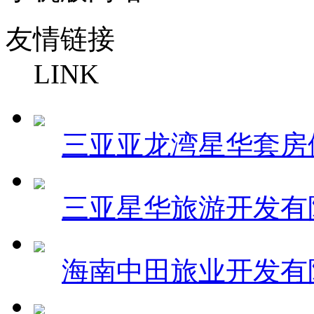
友情链接
LINK
三亚亚龙湾星华套房
三亚星华旅游开发有
海南中田旅业开发有