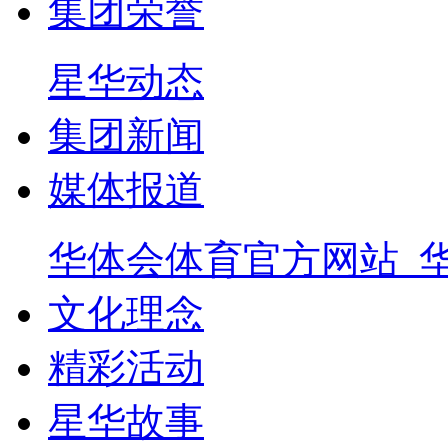
集团荣誉
星华动态
集团新闻
媒体报道
华体会体育官方网站_
文化理念
精彩活动
星华故事