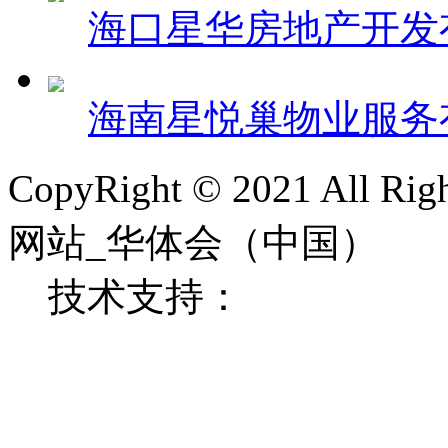
海口星华房地产开发
海南星悦巢物业服务
CopyRight © 2021 All
网站_华体会（中国）
技术支持：