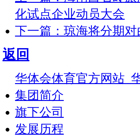
化试点企业动员大会
下一篇：琼海将分期对
返回
华体会体育官方网站_
集团简介
旗下公司
发展历程