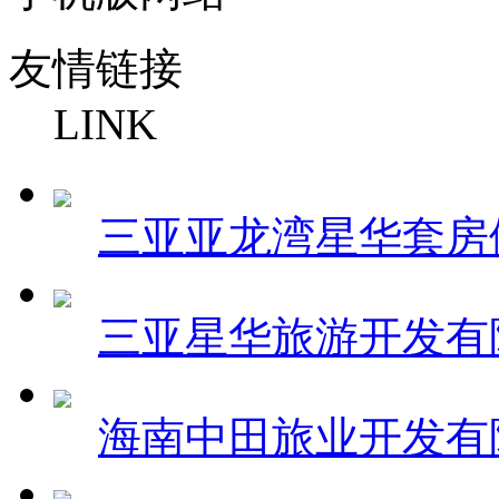
友情链接
LINK
三亚亚龙湾星华套房
三亚星华旅游开发有
海南中田旅业开发有