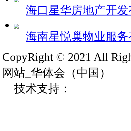
海口星华房地产开发
海南星悦巢物业服务
CopyRight © 2021 All
网站_华体会（中国）
技术支持：