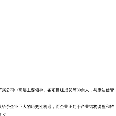
属公司中高层主要领导、各项目组成员等30余人，与康达信管
策给予企业巨大的历史性机遇，而企业正处于产业结构调整和转
意义。