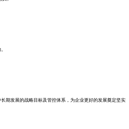
功。
长期发展的战略目标及管控体系，为企业更好的发展奠定坚实