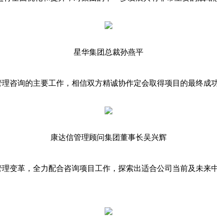
星华集团总裁孙燕平
理咨询的主要工作，相信双方精诚协作定会取得项目的最终成
康达信管理顾问集团董事长吴兴辉
理变革，全力配合咨询项目工作，探索出适合公司当前及未来中