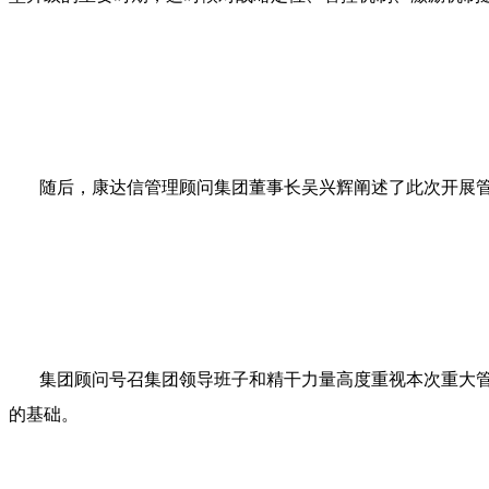
随后，康达信管理顾问集团董事长吴兴辉阐述了此次开展管
集团顾问号召集团领导班子和精干力量高度重视本次重大管
的基础。