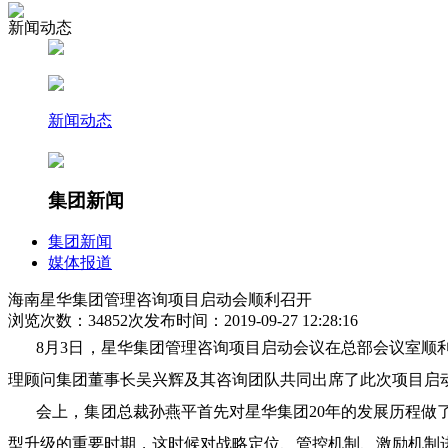
新闻动态
新闻动态
集团新闻
集团新闻
媒体报道
海南星华集团管理咨询项目启动会顺利召开
浏览次数：34852次
发布时间：2019-09-27 12:28:16
8月3日，星华集团管理咨询项目启动会议在总部会议室顺利
理顾问集团董事长吴兴辉及其咨询团队共同出席了此次项目启
会上，集团总裁孙燕平首先对星华集团20年的发展历程做了
型升级的重要时期，这时候对战略定位、管控机制、激励机制