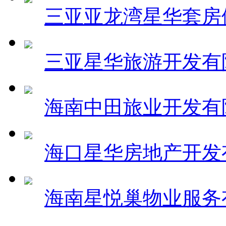
三亚亚龙湾星华套房
三亚星华旅游开发有
海南中田旅业开发有
海口星华房地产开发
海南星悦巢物业服务