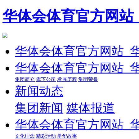
华体会体育官方网站
华体会体育官方网站_
华体会体育官方网站_
集团简介
旗下公司
发展历程
集团荣誉
新闻动态
集团新闻
媒体报道
华体会体育官方网站_
文化理念
精彩活动
星华故事