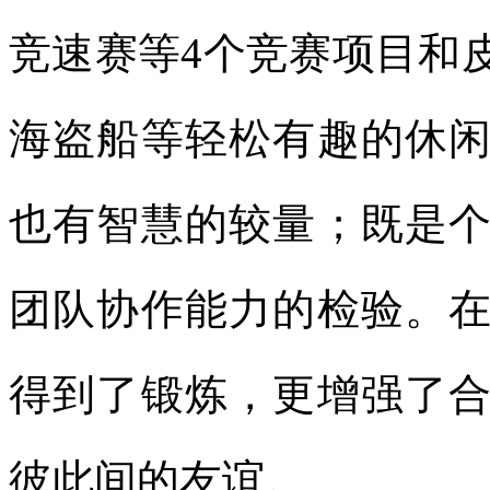
竞速赛等4个竞赛项目和
海盗船等轻松有趣的休
也有智慧的较量；既是
团队协作能力的检验。
得到了锻炼，更增强了
彼此间的友谊。