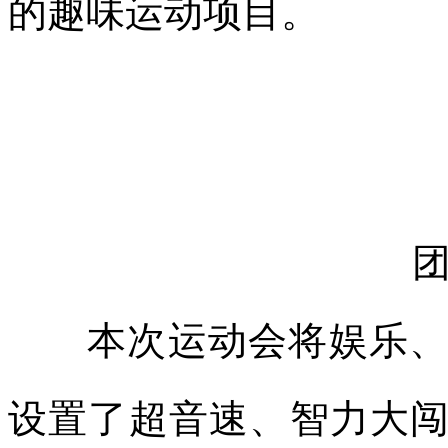
的趣味运动项目。
本次运动会将娱乐、益
设置了超音速、智力大