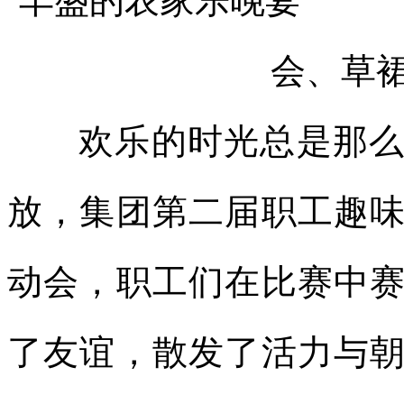
丰盛的农家
会、草
欢乐的时光总是那么短
放，集团第二届职工趣
动会，职工们在比赛中
了友谊，散发了活力与