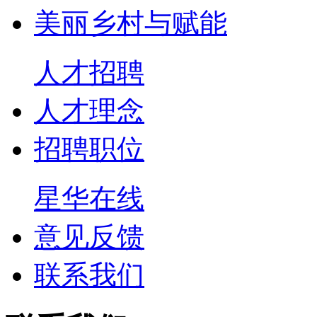
美丽乡村与赋能
人才招聘
人才理念
招聘职位
星华在线
意见反馈
联系我们